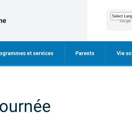
ne
ogrammes et services
Parents
Vie sc
journée