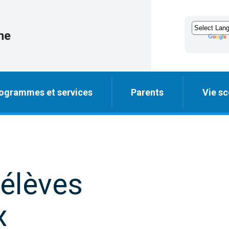
ne
ogrammes et services
Parents
Vie sc
élèves
x