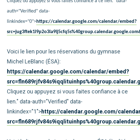
Cliquez ou appuyez si vous faites confiance à ce lien." data-
auth="Verified" data-
linkindex="0">
https://calendar.google.com/calendar/embed?
src=jug3ftek1l9p2o3la9lj5cfq5s%40group.calendar.google.c
Voici le lien pour les réservations du gymnase
Michel LeBlanc (ÉSA):
https://calendar.google.com/calendar/embed?
src=fln689rjfv84s9iqqlituinhps%40group.calend
Cliquez ou appuyez si vous faites confiance à ce
lien." data-auth="Verified" data-
linkindex="1">
https://calendar.google.com/calend
src=fln689rjfv84s9iqqlituinhps%40group.calend